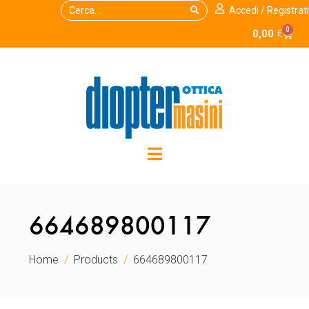
Accedi / Registrati
0
0,00
€
664689800117
Home
Products
664689800117