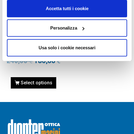
Accetta tutti i cookie
Personalizza
OCCHIALI DA VISTA
OCCHIALE DA VISTA TOM
FORD FT5401 51 045 –
Usa solo i cookie necessari
marrone chiaro luc
240,00
€
180,00
€
Select options