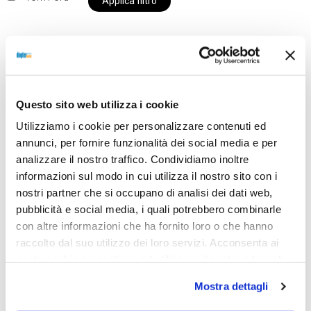
Applica filtro
Al momento siamo chiusi per ferie e i prodotti del
nostro negozio non saranno disponibili per la
Questo sito web utilizza i cookie
spedizione fino al giorno 31 agosto. BUONE FERIE
Utilizziamo i cookie per personalizzare contenuti ed
da OTTICA DIOPTER
annunci, per fornire funzionalità dei social media e per
analizzare il nostro traffico. Condividiamo inoltre
informazioni sul modo in cui utilizza il nostro sito con i
Showing the single result
nostri partner che si occupano di analisi dei dati web,
pubblicità e social media, i quali potrebbero combinarle
con altre informazioni che ha fornito loro o che hanno
raccolto dal suo utilizzo dei loro servizi. Acconsenta ai
nostri cookie se continua ad utilizzare il nostro sito web.
Mostra dettagli