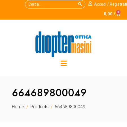
Accedi / Registrati
0
0,00
€
664689800049
Home
Products
664689800049