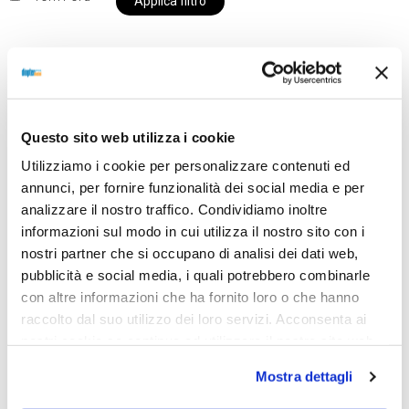
Applica filtro
Al momento siamo chiusi per ferie e i prodotti del
nostro negozio non saranno disponibili per la
Questo sito web utilizza i cookie
spedizione fino al giorno 31 agosto. BUONE FERIE
Utilizziamo i cookie per personalizzare contenuti ed
da OTTICA DIOPTER
annunci, per fornire funzionalità dei social media e per
analizzare il nostro traffico. Condividiamo inoltre
informazioni sul modo in cui utilizza il nostro sito con i
Showing the single result
nostri partner che si occupano di analisi dei dati web,
pubblicità e social media, i quali potrebbero combinarle
con altre informazioni che ha fornito loro o che hanno
raccolto dal suo utilizzo dei loro servizi. Acconsenta ai
nostri cookie se continua ad utilizzare il nostro sito web.
Mostra dettagli