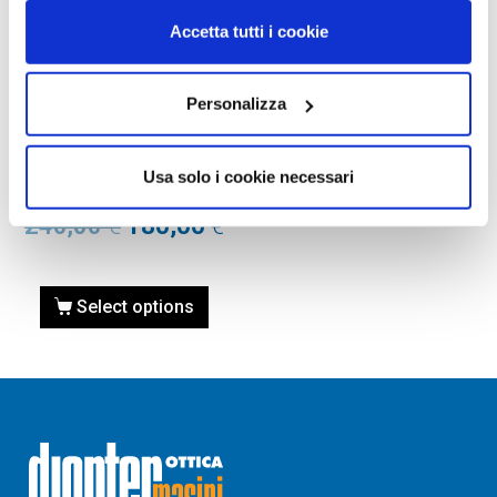
Accetta tutti i cookie
Personalizza
OCCHIALI DA VISTA
OCCHIALE DA VISTA TOM
FORD FT5401 49 020 –
Usa solo i cookie necessari
grigio/altro
240,00
€
180,00
€
Select options