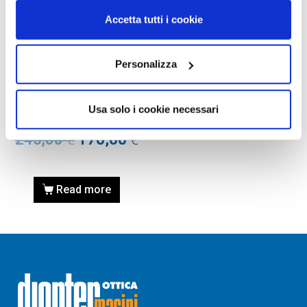
Accetta tutti i cookie
Personalizza
OCCHIALI DA VISTA
OCCHIALE DA VISTA TOM
FORD FT5407 54 052 –
Usa solo i cookie necessari
avana scura
245,00
€
170,00
€
Read more