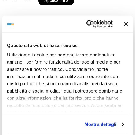
Applica filtro
Al momento siamo chiusi per ferie e i prodotti del
nostro negozio non saranno disponibili per la
Questo sito web utilizza i cookie
spedizione fino al giorno 31 agosto. BUONE FERIE
Utilizziamo i cookie per personalizzare contenuti ed
da OTTICA DIOPTER
annunci, per fornire funzionalità dei social media e per
analizzare il nostro traffico. Condividiamo inoltre
informazioni sul modo in cui utilizza il nostro sito con i
Showing the single result
nostri partner che si occupano di analisi dei dati web,
pubblicità e social media, i quali potrebbero combinarle
con altre informazioni che ha fornito loro o che hanno
raccolto dal suo utilizzo dei loro servizi. Acconsenta ai
Sold out
nostri cookie se continua ad utilizzare il nostro sito web.
Mostra dettagli