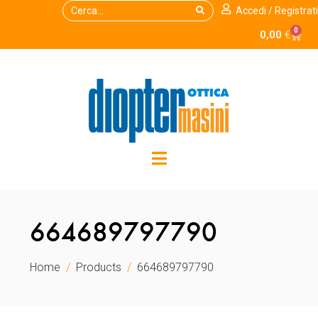
Accedi / Registrati
0
0,00
€
664689797790
Home
Products
664689797790