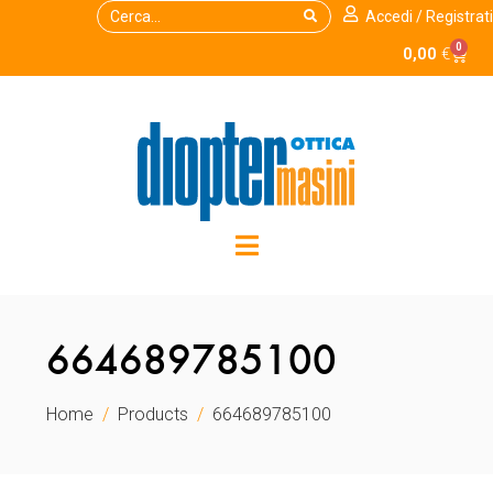
Accedi / Registrati
0
0,00
€
664689785100
Home
Products
664689785100