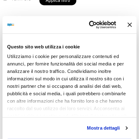
Applica filtro
Al momento siamo chiusi per ferie e i prodotti del
nostro negozio non saranno disponibili per la
Questo sito web utilizza i cookie
spedizione fino al giorno 31 agosto. BUONE FERIE
Utilizziamo i cookie per personalizzare contenuti ed
da OTTICA DIOPTER
annunci, per fornire funzionalità dei social media e per
analizzare il nostro traffico. Condividiamo inoltre
informazioni sul modo in cui utilizza il nostro sito con i
Showing all 2 results
nostri partner che si occupano di analisi dei dati web,
pubblicità e social media, i quali potrebbero combinarle
con altre informazioni che ha fornito loro o che hanno
raccolto dal suo utilizzo dei loro servizi. Acconsenta ai
Sold out
Sold out
nostri cookie se continua ad utilizzare il nostro sito web.
Mostra dettagli