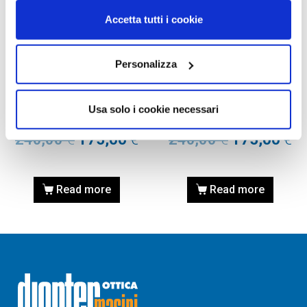
Accetta tutti i cookie
Personalizza
OCCHIALI DA VISTA
OCCHIALI DA VISTA
OCCHIALE DA VISTA TOM
OCCHIALE DA VISTA TOM
FORD FT5400 48 098 –
FORD FT5400 48 065 –
Usa solo i cookie necessari
verde scuro/altro
corno/altro
240,00
€
175,00
€
240,00
€
175,00
€
Read more
Read more