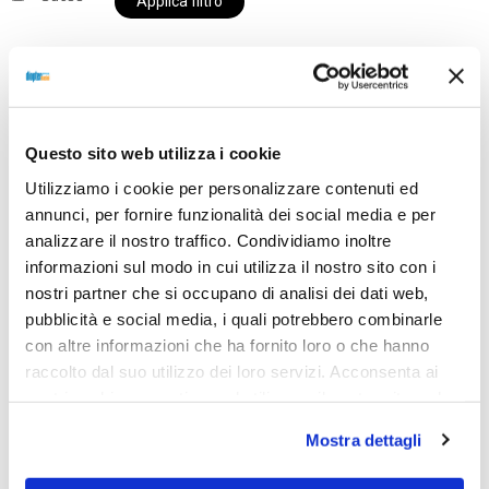
Applica filtro
Al momento siamo chiusi per ferie e i prodotti del
Questo sito web utilizza i cookie
nostro negozio non saranno disponibili per la
spedizione fino al giorno 31 agosto. BUONE FERIE
Utilizziamo i cookie per personalizzare contenuti ed
da OTTICA DIOPTER
annunci, per fornire funzionalità dei social media e per
analizzare il nostro traffico. Condividiamo inoltre
informazioni sul modo in cui utilizza il nostro sito con i
nostri partner che si occupano di analisi dei dati web,
Showing the single result
pubblicità e social media, i quali potrebbero combinarle
con altre informazioni che ha fornito loro o che hanno
raccolto dal suo utilizzo dei loro servizi. Acconsenta ai
Sold out
nostri cookie se continua ad utilizzare il nostro sito web.
Mostra dettagli