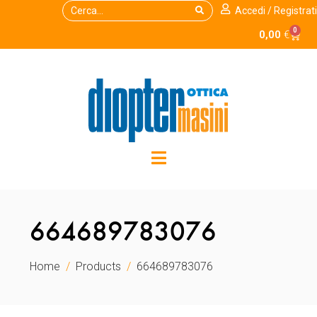
Accedi / Registrati
0
0,00
€
664689783076
Home
Products
664689783076