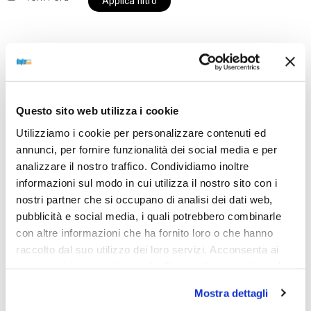
Applica filtro
Al momento siamo chiusi per ferie e i prodotti del
nostro negozio non saranno disponibili per la
Questo sito web utilizza i cookie
spedizione fino al giorno 31 agosto. BUONE FERIE
Utilizziamo i cookie per personalizzare contenuti ed
da OTTICA DIOPTER
annunci, per fornire funzionalità dei social media e per
analizzare il nostro traffico. Condividiamo inoltre
informazioni sul modo in cui utilizza il nostro sito con i
Showing the single result
nostri partner che si occupano di analisi dei dati web,
pubblicità e social media, i quali potrebbero combinarle
con altre informazioni che ha fornito loro o che hanno
Sold out
raccolto dal suo utilizzo dei loro servizi. Acconsenta ai
nostri cookie se continua ad utilizzare il nostro sito web.
Mostra dettagli