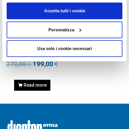
Accetta tutti i cookie
OCCHIALI DA SOLE
Personalizza
OCCHIALE DA SOLE TOM
FORD FT0237 52N
Usa solo i cookie necessari
SNOWDON – avana scura /
verde CALIBRO 50
270,00
€
199,00
€
Read more