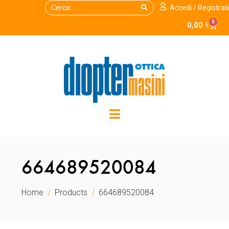
Accedi / Registrati
0
0,00
€
664689520084
Home
Products
664689520084