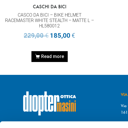
CASCHI DA BICI
CASCO DA BICI – BIKE HELMET
RACEMASTER WHITE STEALTH – MATTE L –
HL580012
229,00
€
185,00
€
Read more
VIA
Via 
161
T. 
© DIOPTER Snc