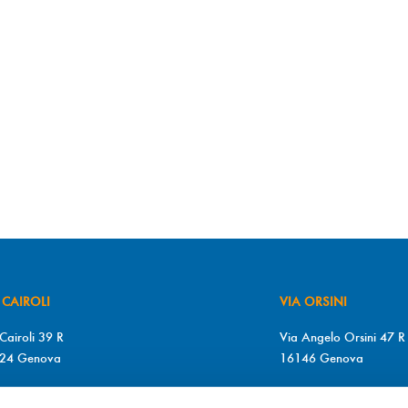
 CAIROLI
VIA ORSINI
Cairoli 39 R
Via Angelo Orsini 47 R
24 Genova
16146 Genova
+39 010 2510571
T. +39 010 315613