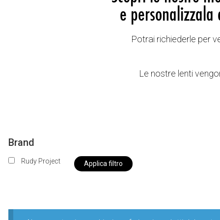
e personalizzala 
Potrai richiederle per 
Le nostre lenti vengon
Brand
Rudy Project
Applica filtro