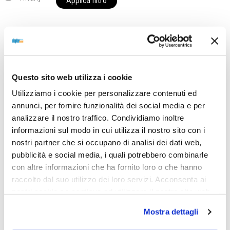
Applica filtro
Al momento siamo chiusi per ferie e i prodotti del
nostro negozio non saranno disponibili per la
Questo sito web utilizza i cookie
spedizione fino al giorno 31 agosto. BUONE FERIE
Utilizziamo i cookie per personalizzare contenuti ed
da OTTICA DIOPTER
annunci, per fornire funzionalità dei social media e per
analizzare il nostro traffico. Condividiamo inoltre
informazioni sul modo in cui utilizza il nostro sito con i
Showing the single result
nostri partner che si occupano di analisi dei dati web,
pubblicità e social media, i quali potrebbero combinarle
con altre informazioni che ha fornito loro o che hanno
raccolto dal suo utilizzo dei loro servizi. Acconsenta ai
Sold out
nostri cookie se continua ad utilizzare il nostro sito web.
Mostra dettagli