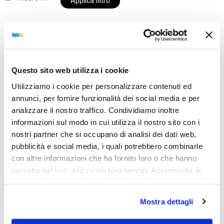
Applica filtro
Al momento siamo chiusi per ferie e i prodotti del
Questo sito web utilizza i cookie
nostro negozio non saranno disponibili per la
spedizione fino al giorno 31 agosto. BUONE FERIE
Utilizziamo i cookie per personalizzare contenuti ed
da OTTICA DIOPTER
annunci, per fornire funzionalità dei social media e per
analizzare il nostro traffico. Condividiamo inoltre
informazioni sul modo in cui utilizza il nostro sito con i
nostri partner che si occupano di analisi dei dati web,
Showing the single result
pubblicità e social media, i quali potrebbero combinarle
con altre informazioni che ha fornito loro o che hanno
raccolto dal suo utilizzo dei loro servizi. Acconsenta ai
nostri cookie se continua ad utilizzare il nostro sito web.
Mostra dettagli