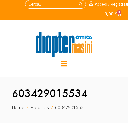
Accedi / Registrati
0
0,00
€
603429015534
Home
Products
603429015534