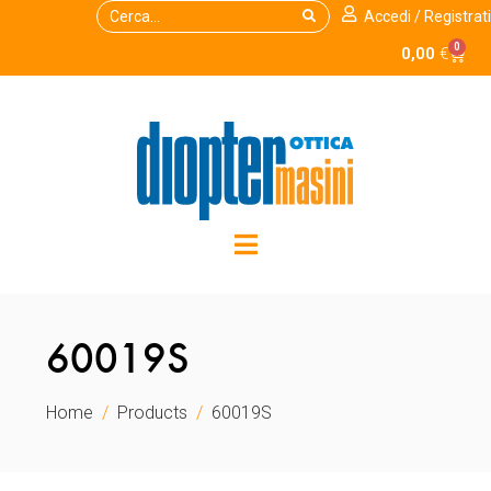
Accedi / Registrati
0
0,00
€
60019S
Home
Products
60019S