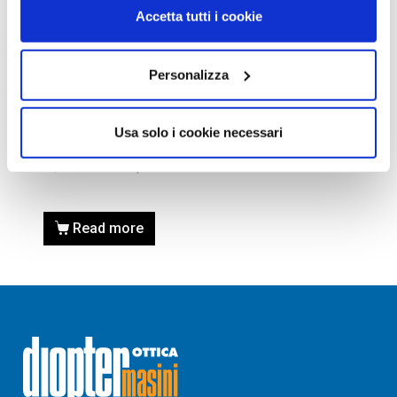
Accetta tutti i cookie
Personalizza
OCCHIALI DA SOLE
OCCHIALE DA SOLE TIFFANY
Usa solo i cookie necessari
TF3072 – 60019S Calibro 59
300,00
€
205,00
€
Read more