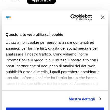
Applica filtro
Al momento siamo chiusi per ferie e i prodotti del
Questo sito web utilizza i cookie
nostro negozio non saranno disponibili per la
spedizione fino al giorno 31 agosto. BUONE FERIE
Utilizziamo i cookie per personalizzare contenuti ed
da OTTICA DIOPTER
annunci, per fornire funzionalità dei social media e per
analizzare il nostro traffico. Condividiamo inoltre
informazioni sul modo in cui utilizza il nostro sito con i
nostri partner che si occupano di analisi dei dati web,
Showing the single result
pubblicità e social media, i quali potrebbero combinarle
con altre informazioni che ha fornito loro o che hanno
raccolto dal suo utilizzo dei loro servizi. Acconsenta ai
Sold out
nostri cookie se continua ad utilizzare il nostro sito web.
Mostra dettagli