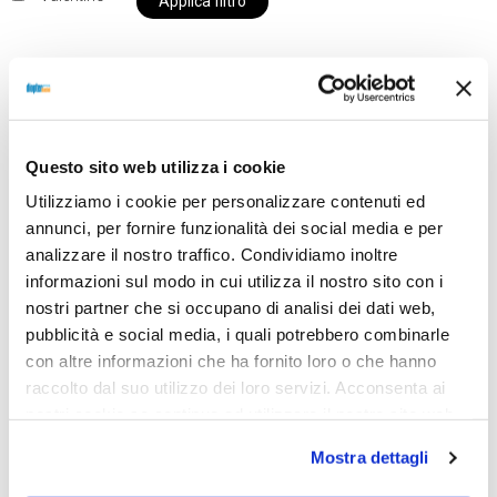
Applica filtro
Al momento siamo chiusi per ferie e i prodotti del
nostro negozio non saranno disponibili per la
Questo sito web utilizza i cookie
spedizione fino al giorno 31 agosto. BUONE FERIE
Utilizziamo i cookie per personalizzare contenuti ed
da OTTICA DIOPTER
annunci, per fornire funzionalità dei social media e per
analizzare il nostro traffico. Condividiamo inoltre
informazioni sul modo in cui utilizza il nostro sito con i
Showing the single result
nostri partner che si occupano di analisi dei dati web,
pubblicità e social media, i quali potrebbero combinarle
con altre informazioni che ha fornito loro o che hanno
raccolto dal suo utilizzo dei loro servizi. Acconsenta ai
Sold out
nostri cookie se continua ad utilizzare il nostro sito web.
Mostra dettagli