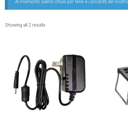
Al momento siamo chiusi per ferie e i prodotti del nost
Showing all 2 results