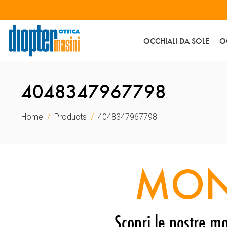
OCCHIALI DA SOLE
O
4048347967798
Home
Products
4048347967798
MON
Scopri le nostre mo