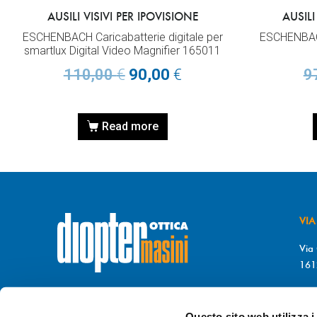
AUSILI VISIVI PER IPOVISIONE
AUSILI
ESCHENBACH Caricabatterie digitale per
ESCHENBAC
smartlux Digital Video Magnifier 165011
110,00
€
90,00
€
9
Read more
VIA
Via 
161
T. 
© DIOPTER Snc
F. 
di Masini Chiara & C
Questo sito web utilizza i