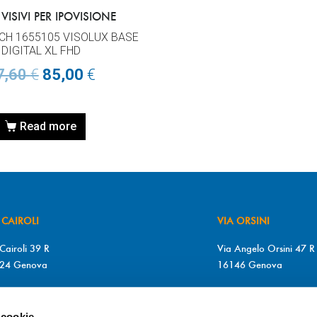
 VISIVI PER IPOVISIONE
H 1655105 VISOLUX BASE
DIGITAL XL FHD
7,60
€
85,00
€
Read more
 CAIROLI
VIA ORSINI
Cairoli 39 R
Via Angelo Orsini 47 R
24 Genova
16146 Genova
+39 010 2510571
T. +39 010 315613
+39 010 2510571
F. +39 010 317009
 cookie