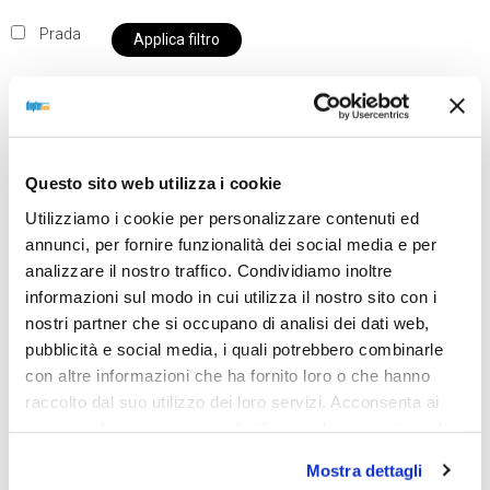
Prada
Applica filtro
Al momento siamo chiusi per ferie e i prodotti del
Questo sito web utilizza i cookie
nostro negozio non saranno disponibili per la
Utilizziamo i cookie per personalizzare contenuti ed
spedizione fino al giorno 31 agosto. BUONE FERIE
annunci, per fornire funzionalità dei social media e per
da OTTICA DIOPTER
analizzare il nostro traffico. Condividiamo inoltre
informazioni sul modo in cui utilizza il nostro sito con i
nostri partner che si occupano di analisi dei dati web,
Showing the single result
pubblicità e social media, i quali potrebbero combinarle
con altre informazioni che ha fornito loro o che hanno
raccolto dal suo utilizzo dei loro servizi. Acconsenta ai
nostri cookie se continua ad utilizzare il nostro sito web.
Mostra dettagli