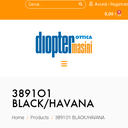
Accedi / Registrati
0
0,00
€
3891O1
BLACK/HAVANA
Home
Products
3891O1 BLACK/HAVANA