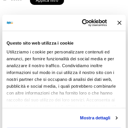
Applica filtro
Al momento siamo chiusi per ferie e i prodotti del
nostro negozio non saranno disponibili per la
Questo sito web utilizza i cookie
spedizione fino al giorno 31 agosto. BUONE FERIE
Utilizziamo i cookie per personalizzare contenuti ed
da OTTICA DIOPTER
annunci, per fornire funzionalità dei social media e per
analizzare il nostro traffico. Condividiamo inoltre
informazioni sul modo in cui utilizza il nostro sito con i
Showing the single result
nostri partner che si occupano di analisi dei dati web,
pubblicità e social media, i quali potrebbero combinarle
con altre informazioni che ha fornito loro o che hanno
raccolto dal suo utilizzo dei loro servizi. Acconsenta ai
Sold out
nostri cookie se continua ad utilizzare il nostro sito web.
Mostra dettagli