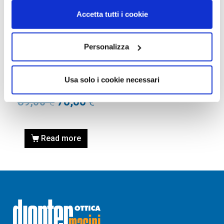
Accetta tutti i cookie
Personalizza
OCCHIALI DA SOLE
OCCHIALE DA SOLE GUESS
GU7560 61 32Z – oro / viola
Usa solo i cookie necessari
grad e/o specchiato
89,00
€
70,00
€
Read more