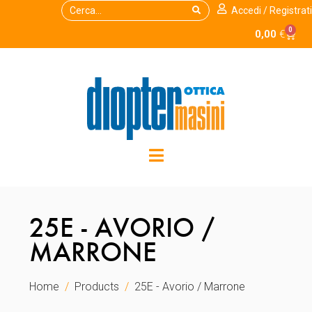
Accedi / Registrati
0
0,00
€
25E - AVORIO /
MARRONE
Home
Products
25E - Avorio / Marrone