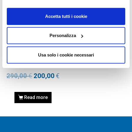
Accetta tutti i cookie
Personalizza
OCCHIALI DA SOLE
OCCHIALE DA SOLE TOM
FORD FT0711 FAUSTO –
Usa solo i cookie necessari
Colore: 25E – avorio /
marrone
290,00
€
200,00
€
Read more