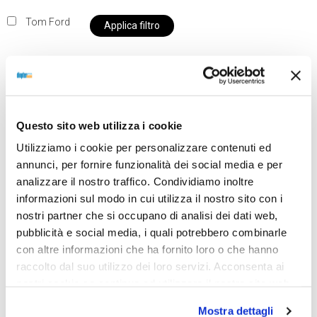
Tom Ford
Applica filtro
Al momento siamo chiusi per ferie e i prodotti del
Questo sito web utilizza i cookie
nostro negozio non saranno disponibili per la
spedizione fino al giorno 31 agosto. BUONE FERIE
Utilizziamo i cookie per personalizzare contenuti ed
da OTTICA DIOPTER
annunci, per fornire funzionalità dei social media e per
analizzare il nostro traffico. Condividiamo inoltre
informazioni sul modo in cui utilizza il nostro sito con i
nostri partner che si occupano di analisi dei dati web,
Showing the single result
pubblicità e social media, i quali potrebbero combinarle
con altre informazioni che ha fornito loro o che hanno
raccolto dal suo utilizzo dei loro servizi. Acconsenta ai
Sold out
nostri cookie se continua ad utilizzare il nostro sito web.
Mostra dettagli