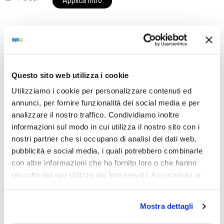
Applica filtro
Al momento siamo chiusi per ferie e i prodotti del
nostro negozio non saranno disponibili per la
Questo sito web utilizza i cookie
spedizione fino al giorno 31 agosto. BUONE FERIE
Utilizziamo i cookie per personalizzare contenuti ed
da OTTICA DIOPTER
annunci, per fornire funzionalità dei social media e per
analizzare il nostro traffico. Condividiamo inoltre
informazioni sul modo in cui utilizza il nostro sito con i
Showing the single result
nostri partner che si occupano di analisi dei dati web,
pubblicità e social media, i quali potrebbero combinarle
con altre informazioni che ha fornito loro o che hanno
raccolto dal suo utilizzo dei loro servizi. Acconsenta ai
Sold out
nostri cookie se continua ad utilizzare il nostro sito web.
Mostra dettagli