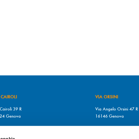
 CAIROLI
VIA ORSINI
Cairoli 39 R
Via Angelo Orsini 47 R
24 Genova
16146 Genova
+39 010 2510571
T. +39 010 315613
+39 010 2510571
F. +39 010 317009
 cookie