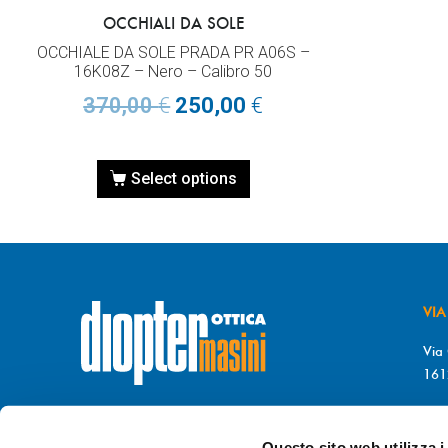
OCCHIALI DA SOLE
OCCHIALE DA SOLE PRADA PR A06S –
16K08Z – Nero – Calibro 50
370,00
€
250,00
€
Select options
VIA
Via 
161
T. 
© DIOPTER Snc
F. 
di Masini Chiara & C
Questo sito web utilizza i