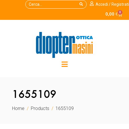
Accedi / Registrati
0
0,00
€
1655109
Home
Products
1655109