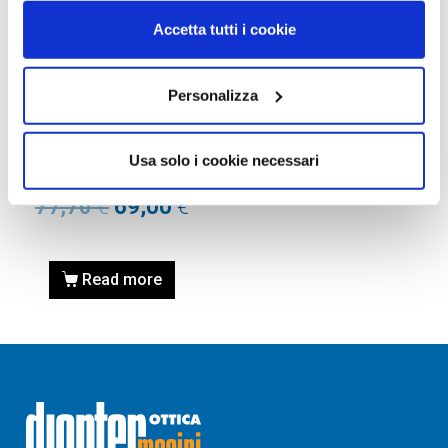
Accetta tutti i cookie
Personalizza
AUSILI VISIVI PER
IPOVISIONE
ESCHENBACH 1655109
Usa solo i cookie necessari
Borsa VISOLUX XL
77,70
€
69,00
€
Read more