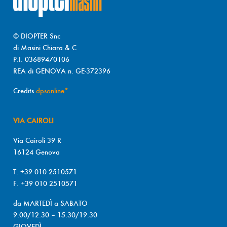
© DIOPTER Snc
di Masini Chiara & C
P.I. 03689470106
REA di GENOVA n. GE-372396
Credits
dpsonline*
VIA CAIROLI
Via Cairoli 39 R
16124 Genova
T. +39 010 2510571
F. +39 010 2510571
da MARTEDÌ a SABATO
9.00/12.30 – 15.30/19.30
GIOVEDÌ