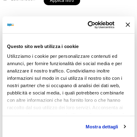
Applica filtro
Al momento siamo chiusi per ferie e i prodotti del
nostro negozio non saranno disponibili per la
Questo sito web utilizza i cookie
spedizione fino al giorno 31 agosto. BUONE FERIE
Utilizziamo i cookie per personalizzare contenuti ed
da OTTICA DIOPTER
annunci, per fornire funzionalità dei social media e per
analizzare il nostro traffico. Condividiamo inoltre
informazioni sul modo in cui utilizza il nostro sito con i
Showing the single result
nostri partner che si occupano di analisi dei dati web,
pubblicità e social media, i quali potrebbero combinarle
con altre informazioni che ha fornito loro o che hanno
raccolto dal suo utilizzo dei loro servizi. Acconsenta ai
nostri cookie se continua ad utilizzare il nostro sito web.
Mostra dettagli