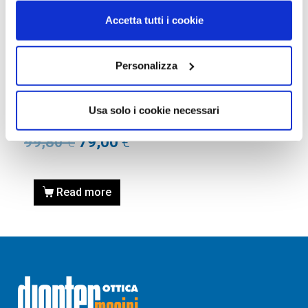
Accetta tutti i cookie
Personalizza
AUSILI VISIVI PER
IPOVISIONE
ESCHENBACH 15115 lente
Usa solo i cookie necessari
MOBILUX LED 20d 5x
99,80
€
79,00
€
Read more