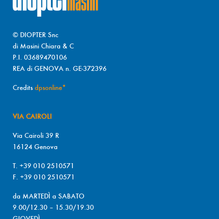
© DIOPTER Snc
di Masini Chiara & C
P.I. 03689470106
REA di GENOVA n. GE-372396
Credits
dpsonline*
VIA CAIROLI
Via Cairoli 39 R
16124 Genova
T. +39 010 2510571
F. +39 010 2510571
da MARTEDÌ a SABATO
9.00/12.30 – 15.30/19.30
GIOVEDÌ