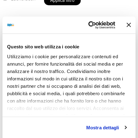
Applica filtro
Al momento siamo chiusi per ferie e i prodotti del
nostro negozio non saranno disponibili per la
Questo sito web utilizza i cookie
spedizione fino al giorno 31 agosto. BUONE FERIE
Utilizziamo i cookie per personalizzare contenuti ed
da OTTICA DIOPTER
annunci, per fornire funzionalità dei social media e per
analizzare il nostro traffico. Condividiamo inoltre
informazioni sul modo in cui utilizza il nostro sito con i
Showing the single result
nostri partner che si occupano di analisi dei dati web,
pubblicità e social media, i quali potrebbero combinarle
con altre informazioni che ha fornito loro o che hanno
raccolto dal suo utilizzo dei loro servizi. Acconsenta ai
nostri cookie se continua ad utilizzare il nostro sito web.
Mostra dettagli