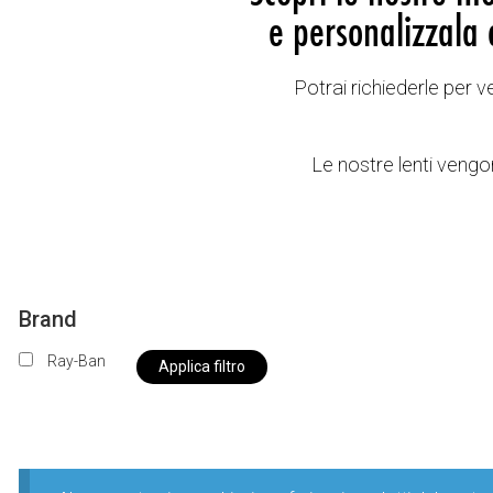
e personalizzala 
Potrai richiederle per 
Le nostre lenti vengon
Brand
Ray-Ban
Applica filtro