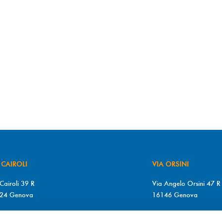
 CAIROLI
VIA ORSINI
Cairoli 39 R
Via Angelo Orsini 47 R
24 Genova
16146 Genova
+39 010 2510571
T. +39 010 315613