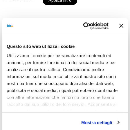
Applica filtro
Al momento siamo chiusi per ferie e i prodotti del
nostro negozio non saranno disponibili per la
Questo sito web utilizza i cookie
spedizione fino al giorno 31 agosto. BUONE FERIE
Utilizziamo i cookie per personalizzare contenuti ed
da OTTICA DIOPTER
annunci, per fornire funzionalità dei social media e per
analizzare il nostro traffico. Condividiamo inoltre
informazioni sul modo in cui utilizza il nostro sito con i
Showing the single result
nostri partner che si occupano di analisi dei dati web,
pubblicità e social media, i quali potrebbero combinarle
con altre informazioni che ha fornito loro o che hanno
raccolto dal suo utilizzo dei loro servizi. Acconsenta ai
nostri cookie se continua ad utilizzare il nostro sito web.
Mostra dettagli