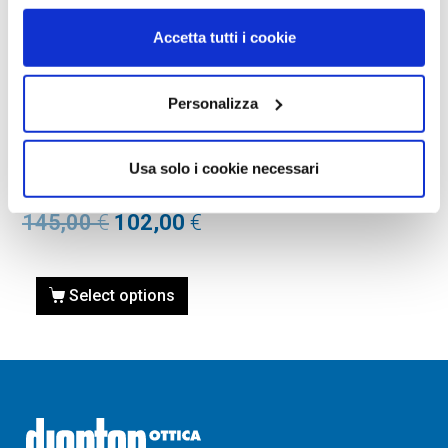
Accetta tutti i cookie
OCCHIALI DA VISTA
Personalizza
OCCHIALE DA VISTA
MICHAEL KORS MK3017 LIL
Usa solo i cookie necessari
1188 SATIN BROWN/ROSE
GOLD-TONE Calibro 51
145,00
€
102,00
€
Select options