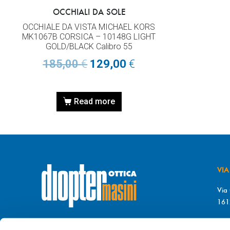
OCCHIALI DA SOLE
OCCHIALE DA VISTA MICHAEL KORS
MK1067B CORSICA – 10148G LIGHT
GOLD/BLACK Calibro 55
185,00
€
129,00
€
Read more
VIA
Via 
161
T. 
© DIOPTER Snc