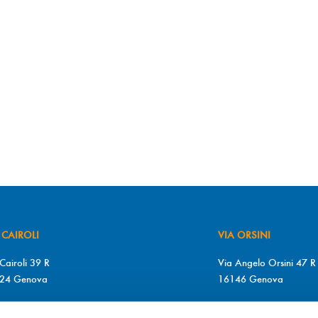
 CAIROLI
VIA ORSINI
Cairoli 39 R
Via Angelo Orsini 47 R
24 Genova
16146 Genova
+39 010 2510571
T. +39 010 315613