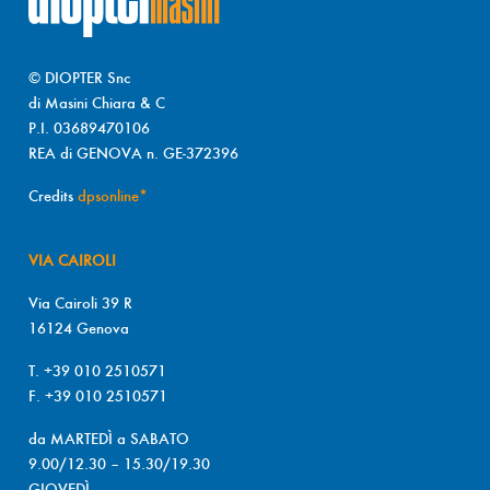
© DIOPTER Snc
di Masini Chiara & C
P.I. 03689470106
REA di GENOVA n. GE-372396
Credits
dpsonline*
VIA CAIROLI
Via Cairoli 39 R
16124 Genova
T. +39 010 2510571
F. +39 010 2510571
da MARTEDÌ a SABATO
9.00/12.30 – 15.30/19.30
GIOVEDÌ