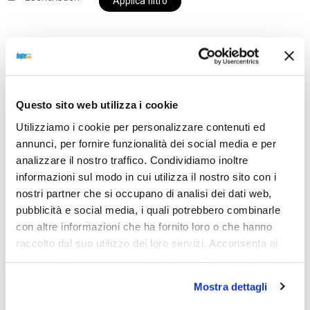
Applica filtro
Al momento siamo chiusi per ferie e i prodotti del
nostro negozio non saranno disponibili per la
Questo sito web utilizza i cookie
spedizione fino al giorno 31 agosto. BUONE FERIE
Utilizziamo i cookie per personalizzare contenuti ed
da OTTICA DIOPTER
annunci, per fornire funzionalità dei social media e per
analizzare il nostro traffico. Condividiamo inoltre
informazioni sul modo in cui utilizza il nostro sito con i
Showing the single result
nostri partner che si occupano di analisi dei dati web,
pubblicità e social media, i quali potrebbero combinarle
con altre informazioni che ha fornito loro o che hanno
raccolto dal suo utilizzo dei loro servizi. Acconsenta ai
nostri cookie se continua ad utilizzare il nostro sito web.
Mostra dettagli