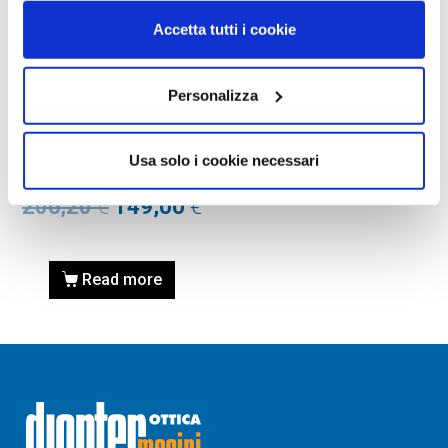
Accetta tutti i cookie
Personalizza
AUSILI VISIVI PER
IPOVISIONE
ESCHENBACH VISOLUX+
Usa solo i cookie necessari
1566 lente visolux 12d
206,20
€
149,00
€
Read more