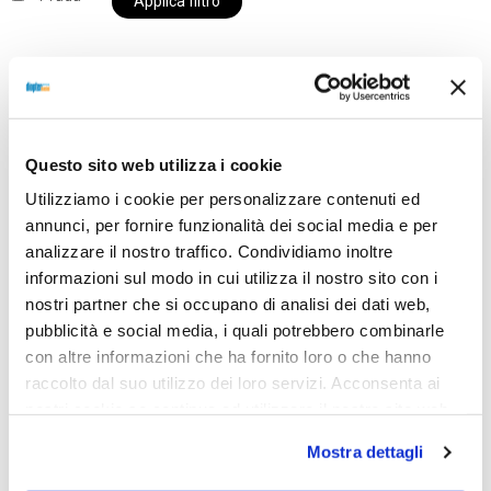
Applica filtro
Al momento siamo chiusi per ferie e i prodotti del
nostro negozio non saranno disponibili per la
Questo sito web utilizza i cookie
spedizione fino al giorno 31 agosto. BUONE FERIE
Utilizziamo i cookie per personalizzare contenuti ed
da OTTICA DIOPTER
annunci, per fornire funzionalità dei social media e per
analizzare il nostro traffico. Condividiamo inoltre
informazioni sul modo in cui utilizza il nostro sito con i
Showing the single result
nostri partner che si occupano di analisi dei dati web,
pubblicità e social media, i quali potrebbero combinarle
con altre informazioni che ha fornito loro o che hanno
raccolto dal suo utilizzo dei loro servizi. Acconsenta ai
nostri cookie se continua ad utilizzare il nostro sito web.
Mostra dettagli