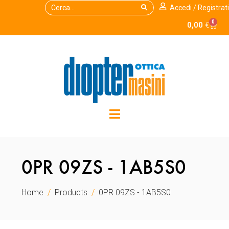
Accedi / Registrati
0
0,00
€
0PR 09ZS - 1AB5S0
Home
Products
0PR 09ZS - 1AB5S0