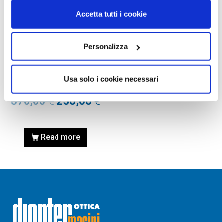
Accetta tutti i cookie
Personalizza
OCCHIALI DA SOLE
OCCHIALE DA SOLE PRADA
0PR 09ZS – 1AB5S0 Nero –
Usa solo i cookie necessari
Calibro 54
370,00
€
250,00
€
Read more