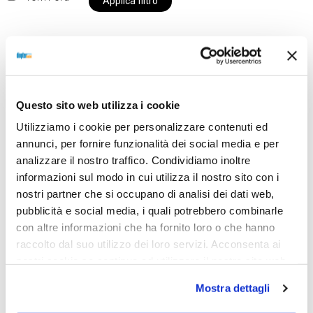
Applica filtro
Al momento siamo chiusi per ferie e i prodotti del
nostro negozio non saranno disponibili per la
Questo sito web utilizza i cookie
spedizione fino al giorno 31 agosto. BUONE FERIE
Utilizziamo i cookie per personalizzare contenuti ed
da OTTICA DIOPTER
annunci, per fornire funzionalità dei social media e per
analizzare il nostro traffico. Condividiamo inoltre
informazioni sul modo in cui utilizza il nostro sito con i
Showing all 2 results
nostri partner che si occupano di analisi dei dati web,
pubblicità e social media, i quali potrebbero combinarle
con altre informazioni che ha fornito loro o che hanno
raccolto dal suo utilizzo dei loro servizi. Acconsenta ai
Sold out
nostri cookie se continua ad utilizzare il nostro sito web.
Mostra dettagli