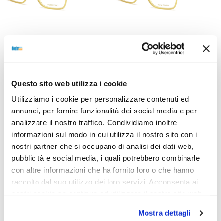
OCCHIALI DA VISTA
OCCHIALI DA VISTA
OCCHIALE DA VISTA TOM
OCCHIALE DA VISTA TOM
FORD FT5478-B 57 055 –
FORD FT5478-B 55 055 –
avana colorata
avana colorata
Questo sito web utilizza i cookie
235,00
€
176,00
€
235,00
€
176,00
€
Utilizziamo i cookie per personalizzare contenuti ed
annunci, per fornire funzionalità dei social media e per
analizzare il nostro traffico. Condividiamo inoltre
informazioni sul modo in cui utilizza il nostro sito con i
Read more
Read more
nostri partner che si occupano di analisi dei dati web,
pubblicità e social media, i quali potrebbero combinarle
con altre informazioni che ha fornito loro o che hanno
raccolto dal suo utilizzo dei loro servizi. Acconsenta ai
Sold out
Sold out
nostri cookie se continua ad utilizzare il nostro sito web.
Mostra dettagli