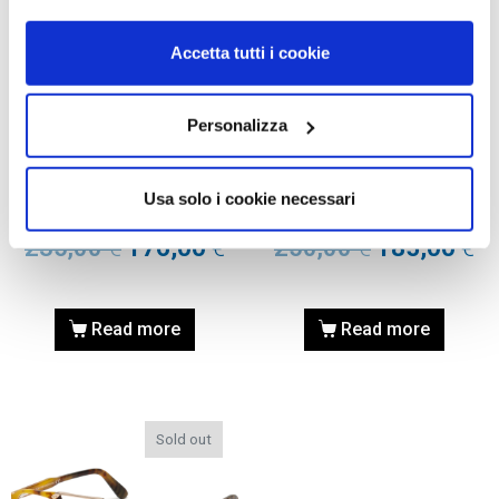
Accetta tutti i cookie
Personalizza
OCCHIALI DA VISTA
OCCHIALI DA VISTA
OCCHIALE DA VISTA TOM
OCCHIALE DA VISTA TOM
FORD FT5478-B 53 055 –
FORD FT5494 47 055 –
Usa solo i cookie necessari
avana colorata
avana colorata
235,00
€
176,00
€
250,00
€
185,00
€
Read more
Read more
Sold out