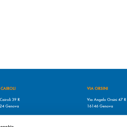
 CAIROLI
VIA ORSINI
Cairoli 39 R
Via Angelo Orsini 47 R
24 Genova
16146 Genova
+39 010 2510571
T. +39 010 315613
+39 010 2510571
F. +39 010 317009
 cookie