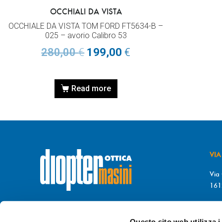
OCCHIALI DA VISTA
OCCHIALE DA VISTA TOM FORD FT5634-B –
025 – avorio Calibro 53
280,00
€
199,00
€
Read more
VIA
Via 
161
T. 
© DIOPTER Snc
F. 
di Masini Chiara & C
Questo sito web utilizza i