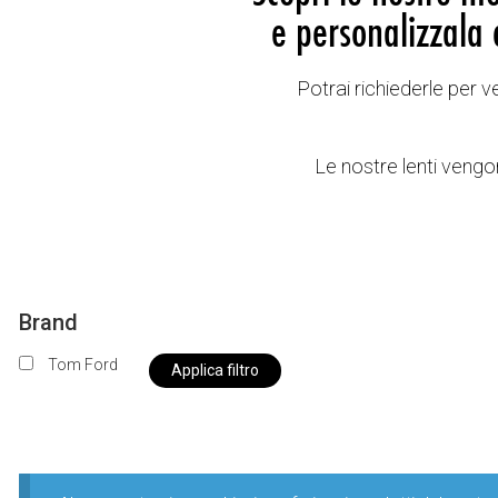
e personalizzala 
Potrai richiederle per 
Le nostre lenti vengon
Brand
Tom Ford
Applica filtro