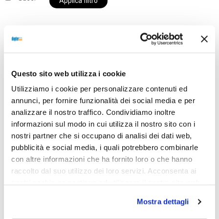
Applica filtro
Al momento siamo chiusi per ferie e i prodotti del
nostro negozio non saranno disponibili per la
Questo sito web utilizza i cookie
spedizione fino al giorno 31 agosto. BUONE FERIE
Utilizziamo i cookie per personalizzare contenuti ed
da OTTICA DIOPTER
annunci, per fornire funzionalità dei social media e per
analizzare il nostro traffico. Condividiamo inoltre
informazioni sul modo in cui utilizza il nostro sito con i
Showing the single result
nostri partner che si occupano di analisi dei dati web,
pubblicità e social media, i quali potrebbero combinarle
con altre informazioni che ha fornito loro o che hanno
raccolto dal suo utilizzo dei loro servizi. Acconsenta ai
Sold out
nostri cookie se continua ad utilizzare il nostro sito web.
Mostra dettagli