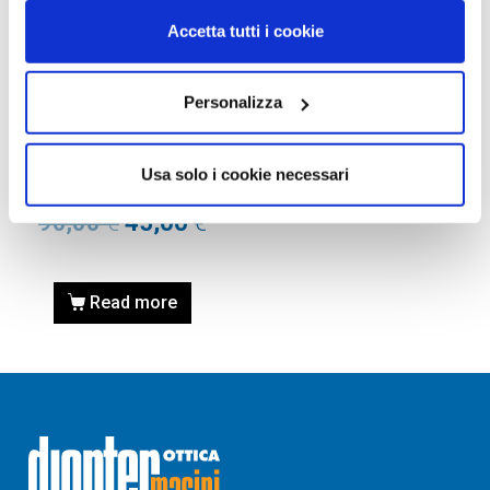
Accetta tutti i cookie
Personalizza
RICAMBI
ASTE DI RICAMBIO GUCCI
GG0003S-002 NERO /
Usa solo i cookie necessari
BLACK – lunghezza 145 mm
90,00
€
45,00
€
Read more