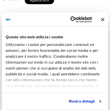
Applica filtro
Al momento siamo chiusi per ferie e i prodotti del
nostro negozio non saranno disponibili per la
Questo sito web utilizza i cookie
spedizione fino al giorno 31 agosto. BUONE FERIE
Utilizziamo i cookie per personalizzare contenuti ed
da OTTICA DIOPTER
annunci, per fornire funzionalità dei social media e per
analizzare il nostro traffico. Condividiamo inoltre
informazioni sul modo in cui utilizza il nostro sito con i
Showing the single result
nostri partner che si occupano di analisi dei dati web,
pubblicità e social media, i quali potrebbero combinarle
con altre informazioni che ha fornito loro o che hanno
raccolto dal suo utilizzo dei loro servizi. Acconsenta ai
nostri cookie se continua ad utilizzare il nostro sito web.
Mostra dettagli