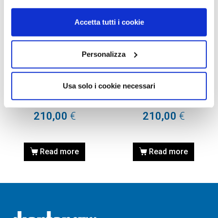
Accetta tutti i cookie
Personalizza
OCCHIALI DA SOLE
OCCHIALI DA SOLE
OCCHIALE DA SOLE GUCCI
OCCHIALE DA SOLE GUCCI
Usa solo i cookie necessari
GG0808S – 002 IVORY /
GG0810S – 002 IVORY /
AVORIO
AVORIO
210,00
€
210,00
€
Read more
Read more