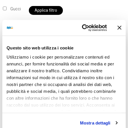
Gucci
Applica filtro
Al momento siamo chiusi per ferie e i prodotti del
Questo sito web utilizza i cookie
nostro negozio non saranno disponibili per la
Utilizziamo i cookie per personalizzare contenuti ed
spedizione fino al giorno 31 agosto. BUONE FERIE
annunci, per fornire funzionalità dei social media e per
da OTTICA DIOPTER
analizzare il nostro traffico. Condividiamo inoltre
informazioni sul modo in cui utilizza il nostro sito con i
nostri partner che si occupano di analisi dei dati web,
Showing all 2 results
pubblicità e social media, i quali potrebbero combinarle
con altre informazioni che ha fornito loro o che hanno
raccolto dal suo utilizzo dei loro servizi. Acconsenta ai
nostri cookie se continua ad utilizzare il nostro sito web.
Mostra dettagli