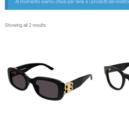
Al momento siamo chiusi per ferie e i prodotti del nost
Showing all 2 results