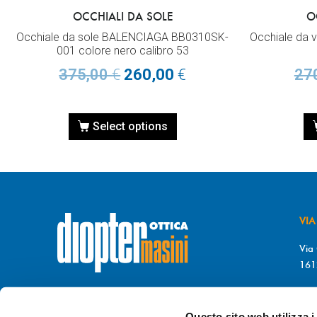
OCCHIALI DA SOLE
O
Occhiale da sole BALENCIAGA BB0310SK-
Occhiale da 
001 colore nero calibro 53
375,00
€
260,00
€
27
Select options
VIA
Via 
161
T. 
© DIOPTER Snc
F. 
di Masini Chiara & C
Questo sito web utilizza i