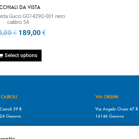
CCHIALI DA VISTA
vista Gucci GG1429O-001 nero
calibro 54
0,00
€
189,00
€
Select options
 CAIROLI
VIA ORSINI
Cairoli 39 R
Via Angelo Orsini 47 R
24 Genova
16146 Genova
+39 010 2510571
T. +39 010 315613
+39 010 2510571
F. +39 010 317009
 cookie