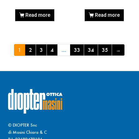
Read more
Read more
1
2
3
4
…
33
34
35
→
© DIOPTER Snc
di Masini Chiara & C