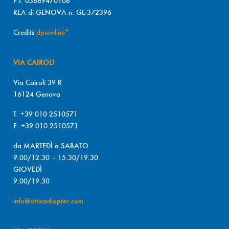
P.I. 03689470106
REA di GENOVA n. GE-372396
Credits
dpsonline*
VIA CAIROLI
Via Cairoli 39 R
16124 Genova
T. +39 010 2510571
F. +39 010 2510571
da MARTEDÌ a SABATO
9.00/12.30 – 15.30/19.30
GIOVEDÌ
9.00/19.30
info@otticadiopter.com