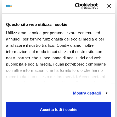
Questo sito web utilizza i cookie
Utilizziamo i cookie per personalizzare contenuti ed
annunci, per fornire funzionalità dei social media e per
analizzare il nostro traffico. Condividiamo inoltre
informazioni sul modo in cui utilizza il nostro sito con i
nostri partner che si occupano di analisi dei dati web,
pubblicità e social media, i quali potrebbero combinarle
OCCHIALE DA SOLE,
OCCHIALE DA SOLE,
con altre informazioni che ha fornito loro o che hanno
VOGUE
VOGUE
raccolto dal suo utilizzo dei loro servizi. Acconsenta ai
Occhiale VOGUE 0VO5585S
Occhiale VOGUE 0VO5585S
nostri cookie se continua ad utilizzare il nostro sito web.
W65673 54
W44/11 54
99,00
€
69,30
€
99,00
€
69,30
€
Mostra dettagli
Accetta tutti i cookie
Read more
Read more