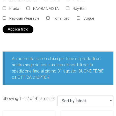
Prada
RAY-BAN VISTA
Ray-Ban
Ray-Ban Wearable
Tom Ford
Vogue
Applica filtro
Al momento siamo chiusi per ferie e i prodotti del
nostro negozio non saranno disponibili per la
spedizione fino al giorno 31 agosto. BUONE FERIE
da OTTICA DIOPTER
Showing 1–12 of 419 results