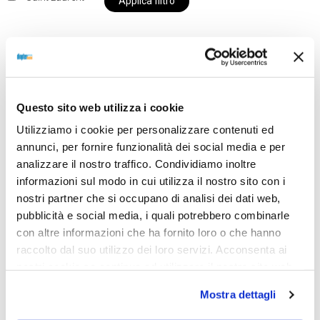
Applica filtro
Al momento siamo chiusi per ferie e i prodotti del
nostro negozio non saranno disponibili per la
Questo sito web utilizza i cookie
spedizione fino al giorno 31 agosto. BUONE FERIE
Utilizziamo i cookie per personalizzare contenuti ed
da OTTICA DIOPTER
annunci, per fornire funzionalità dei social media e per
analizzare il nostro traffico. Condividiamo inoltre
informazioni sul modo in cui utilizza il nostro sito con i
Showing the single result
nostri partner che si occupano di analisi dei dati web,
pubblicità e social media, i quali potrebbero combinarle
con altre informazioni che ha fornito loro o che hanno
raccolto dal suo utilizzo dei loro servizi. Acconsenta ai
nostri cookie se continua ad utilizzare il nostro sito web.
Mostra dettagli