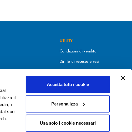
UTILITY
Condizioni di vendita
Diritto di recesso e resi
Metodi di pagamento
Informativa sui cookies
Accetta tutti i cookie
ial
Informativa sulla Privacy
9.30
ilizza il
Personalizza
edia, i
 dal suo
web.
Usa solo i cookie necessari