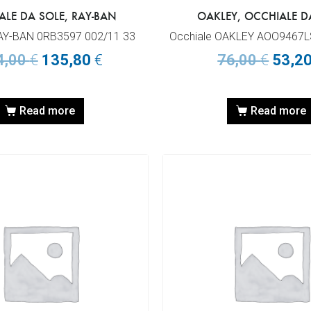
ALE DA SOLE, RAY-BAN
OAKLEY, OCCHIALE D
RAY-BAN 0RB3597 002/11 33
Occhiale OAKLEY AOO9467L
4,00
€
135,80
€
76,00
€
53,2
Read more
Read more