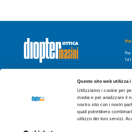
VIA
Via 
161
T. 
© DIOPTER Snc
F. 
di Masini Chiara & C
Questo sito web utilizza i
P.I. 03689470106
da 
Utilizziamo i cookie per pe
REA di GENOVA n. GE-372396
9.0
media e per analizzare il no
GIO
nostro sito con i nostri par
Credits
dpsonline*
9.0
quali potrebbero combinarl
utilizzo dei loro servizi. A
info