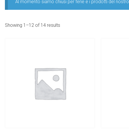
Al momento siamo chiusi per ferie e i prodotti del nost
Showing 1–12 of 14 results