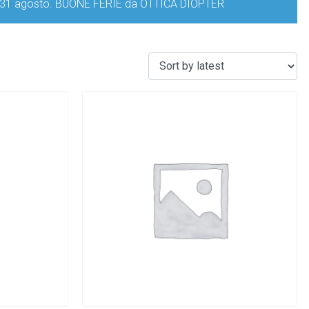
iorno 31 agosto. BUONE FERIE da OTTICA DIOPTER