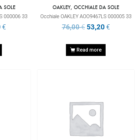
A SOLE
OAKLEY, OCCHIALE DA SOLE
S 000006 33
Occhiale OAKLEY AOO9467LS 000005 33
0
€
76,00
€
53,20
€
Read more