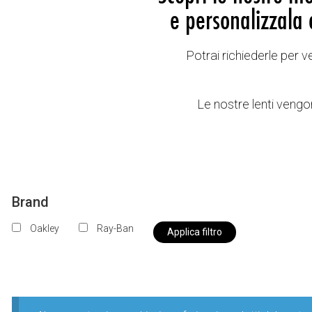
e personalizzala 
Potrai richiederle per 
Le nostre lenti vengon
Brand
Oakley
Ray-Ban
Applica filtro