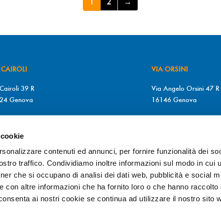
1
2
→
 CAIROLI
VIA ORSINI
Cairoli 39 R
Via Angelo Orsini 47 R
24 Genova
16146 Genova
+39 010 2510571
T. +39 010 315613
+39 010 2510571
F. +39 010 317009
 cookie
MARTEDÌ a SABATO
Da LUNEDÌ a GIOVEDÌ
rsonalizzare contenuti ed annunci, per fornire funzionalità dei soc
0/12.30 – 15.30/19.30
9.00/12.30 – 15.30/1
stro traffico. Condividiamo inoltre informazioni sul modo in cui ut
VEDÌ
VENERDÌ
tner che si occupano di analisi dei dati web, pubblicità e social m
0/19.30
9.00/19.30
e con altre informazioni che ha fornito loro o che hanno raccolto
cconsenta ai nostri cookie se continua ad utilizzare il nostro sito 
@otticadiopter.com
info@otticadiopter.com