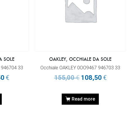
A SOLE
OAKLEY, OCCHIALE DA SOLE
 946704 33
Occhiale OAKLEY 0OO9467 946703 33
50
€
155,00
€
108,50
€
Read more