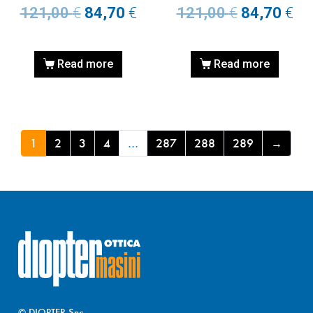
121,00
€
84,70
€
121,00
€
84,70
€
Read more
Read more
1
2
3
4
…
287
288
289
→
© DIOPTER Snc