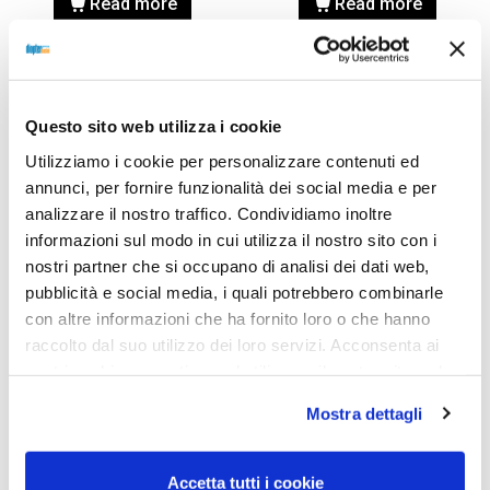
Read more
Read more
Questo sito web utilizza i cookie
Utilizziamo i cookie per personalizzare contenuti ed
annunci, per fornire funzionalità dei social media e per
analizzare il nostro traffico. Condividiamo inoltre
informazioni sul modo in cui utilizza il nostro sito con i
nostri partner che si occupano di analisi dei dati web,
pubblicità e social media, i quali potrebbero combinarle
con altre informazioni che ha fornito loro o che hanno
OCCHIALE DA VISTA,
OCCHIALE DA VISTA,
raccolto dal suo utilizzo dei loro servizi. Acconsenta ai
VOGUE
VOGUE
nostri cookie se continua ad utilizzare il nostro sito web.
Occhiale VOGUE 0VO5654
Occhiale VOGUE 0VO5654
W656 53
W656 51
Mostra dettagli
121,00
€
84,70
€
121,00
€
84,70
€
Accetta tutti i cookie