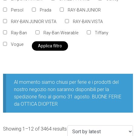
Persol
Prada
RAY-BAN JUNIOR
RAY-BAN JUNIOR VISTA
RAY-BAN VISTA
Ray-Ban
Ray-Ban Wearable
Tiffany
Vogue
Applica filtro
Al momento siamo chiusi per ferie e i prodotti del
nostro negozio non saranno disponibili per la
spedizione fino al giorno 31 agosto. BUONE FERIE
da OTTICA DIOPTER
Showing 1–12 of 3464 results