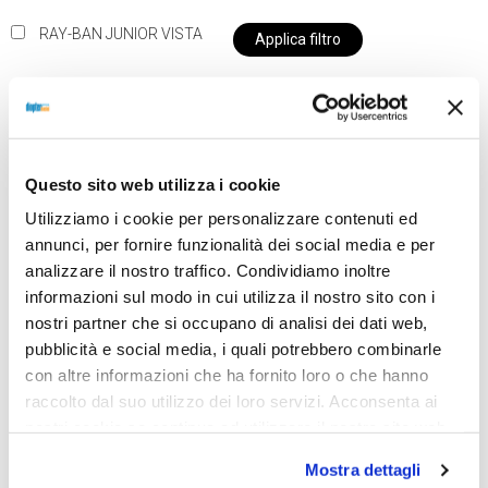
RAY-BAN JUNIOR VISTA
Applica filtro
Al momento siamo chiusi per ferie e i prodotti del
Questo sito web utilizza i cookie
nostro negozio non saranno disponibili per la
Utilizziamo i cookie per personalizzare contenuti ed
spedizione fino al giorno 31 agosto. BUONE FERIE
annunci, per fornire funzionalità dei social media e per
da OTTICA DIOPTER
analizzare il nostro traffico. Condividiamo inoltre
informazioni sul modo in cui utilizza il nostro sito con i
nostri partner che si occupano di analisi dei dati web,
Showing all 2 results
pubblicità e social media, i quali potrebbero combinarle
con altre informazioni che ha fornito loro o che hanno
raccolto dal suo utilizzo dei loro servizi. Acconsenta ai
nostri cookie se continua ad utilizzare il nostro sito web.
Mostra dettagli