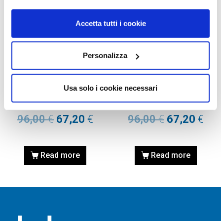
Accetta tutti i cookie
Personalizza
OCCHIALE DA SOLE, RAY-
OCCHIALE DA SOLE, RAY-
BAN JUNIOR VISTA
BAN JUNIOR VISTA
Usa solo i cookie necessari
Occhiale RAY-BAN JUNIOR
Occhiale RAY-BAN JUNIOR
VISTA 0RY1591 3807 48
VISTA 0RY1591 3807 46
96,00
€
67,20
€
96,00
€
67,20
€
Read more
Read more