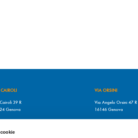
 CAIROLI
VIA ORSINI
Cairoli 39 R
Via Angelo Orsini 47 R
24 Genova
16146 Genova
+39 010 2510571
T. +39 010 315613
+39 010 2510571
F. +39 010 317009
 cookie