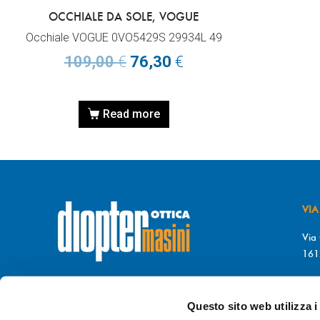
OCCHIALE DA SOLE, VOGUE
Occhiale VOGUE 0VO5429S 29934L 49
109,00
€
76,30
€
Read more
VIA
Via 
161
T. 
© DIOPTER Snc
F. 
di Masini Chiara & C
Questo sito web utilizza i