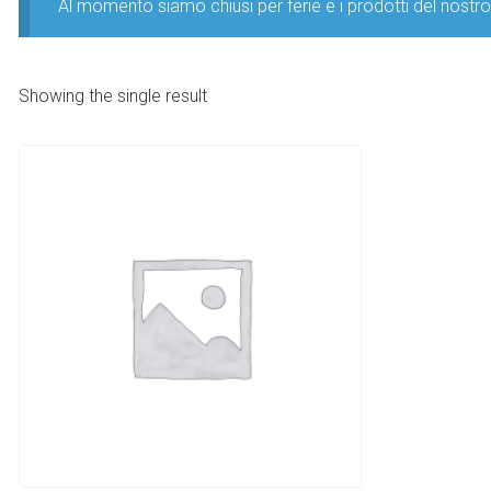
Al momento siamo chiusi per ferie e i prodotti del nost
Showing the single result