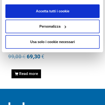
Accetta tutti i cookie
Personalizza
OCCHIALE DA SOLE,
VOGUE
Usa solo i cookie necessari
Occhiale VOGUE
0VO5638SU 322246 55
99,00
€
69,30
€
Read more