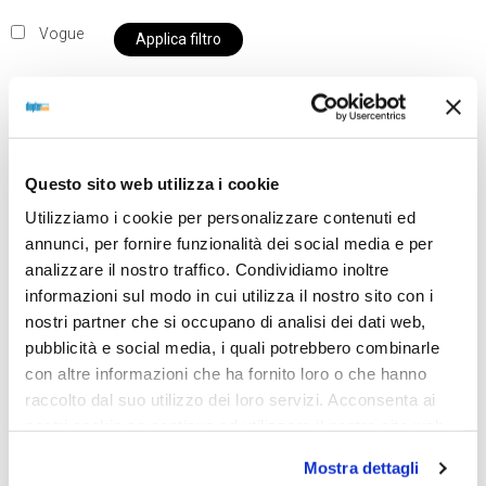
Vogue
Applica filtro
Al momento siamo chiusi per ferie e i prodotti del
Questo sito web utilizza i cookie
nostro negozio non saranno disponibili per la
Utilizziamo i cookie per personalizzare contenuti ed
spedizione fino al giorno 31 agosto. BUONE FERIE
annunci, per fornire funzionalità dei social media e per
da OTTICA DIOPTER
analizzare il nostro traffico. Condividiamo inoltre
informazioni sul modo in cui utilizza il nostro sito con i
nostri partner che si occupano di analisi dei dati web,
Showing the single result
pubblicità e social media, i quali potrebbero combinarle
con altre informazioni che ha fornito loro o che hanno
raccolto dal suo utilizzo dei loro servizi. Acconsenta ai
nostri cookie se continua ad utilizzare il nostro sito web.
Mostra dettagli