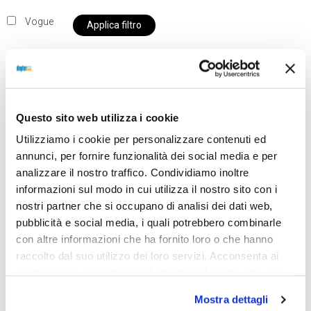
Vogue
Applica filtro
Al momento siamo chiusi per ferie e i prodotti del
Questo sito web utilizza i cookie
nostro negozio non saranno disponibili per la
Utilizziamo i cookie per personalizzare contenuti ed
spedizione fino al giorno 31 agosto. BUONE FERIE
annunci, per fornire funzionalità dei social media e per
da OTTICA DIOPTER
analizzare il nostro traffico. Condividiamo inoltre
informazioni sul modo in cui utilizza il nostro sito con i
nostri partner che si occupano di analisi dei dati web,
Showing all 2 results
pubblicità e social media, i quali potrebbero combinarle
con altre informazioni che ha fornito loro o che hanno
raccolto dal suo utilizzo dei loro servizi. Acconsenta ai
nostri cookie se continua ad utilizzare il nostro sito web.
Mostra dettagli