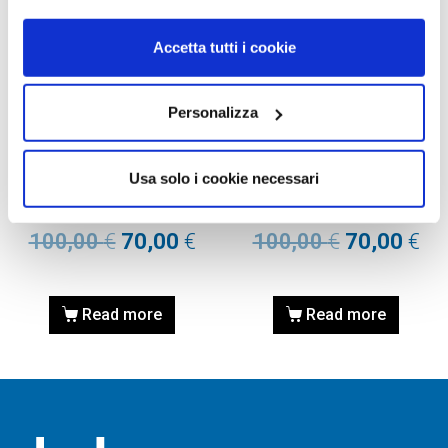
Accetta tutti i cookie
Personalizza
OCCHIALE DA VISTA,
OCCHIALE DA VISTA,
VOGUE
VOGUE
Usa solo i cookie necessari
Occhiale VOGUE 0VO5635U
Occhiale VOGUE 0VO5635U
3226 53
3226 51
100,00
€
70,00
€
100,00
€
70,00
€
Read more
Read more