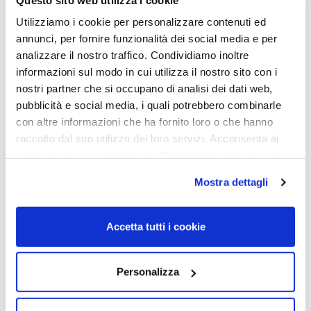
Utilizziamo i cookie per personalizzare contenuti ed
annunci, per fornire funzionalità dei social media e per
analizzare il nostro traffico. Condividiamo inoltre
informazioni sul modo in cui utilizza il nostro sito con i
nostri partner che si occupano di analisi dei dati web,
pubblicità e social media, i quali potrebbero combinarle
con altre informazioni che ha fornito loro o che hanno
OCCHIALE DA VISTA,
OCCHIALE DA SOLE,
raccolto dal suo utilizzo dei loro servizi. Acconsenta ai
VOGUE
VOGUE
nostri cookie se continua ad utilizzare il nostro sito web.
Occhiale VOGUE 0VO5604
Occhiale VOGUE 0VO5586S
2605 51
26058G 53
Mostra dettagli
110,00
€
77,00
€
99,00
€
69,30
€
Accetta tutti i cookie
Read more
Read more
Personalizza