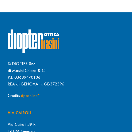
© DIOPTER Snc
di Masini Chiara & C
P.I. 03689470106
REA di GENOVA n. GE-372396
Credits
dpsonline*
VIA CAIROLI
Via Cairoli 39 R
16124 Genova