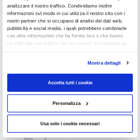
analizzare il nostro traffico. Condividiamo inoltre
informazioni sul modo in cui utilizza il nostro sito con i
nostri partner che si occupano di analisi dei dati web,
pubblicità e social media, i quali potrebbero combinarle
OCCHIALE DA SOLE,
OCCHIALE DA SOLE,
con altre informazioni che ha fornito loro o che hanno
VOGUE
VOGUE
raccolto dal suo utilizzo dei loro servizi. Acconsenta ai
Occhiale VOGUE 0VO4339S
Occhiale VOGUE 0VO4332S
nostri cookie se continua ad utilizzare il nostro sito web.
280/87 56
280/87 59
Mostra dettagli
99,00
€
69,30
€
130,00
€
91,00
€
Accetta tutti i cookie
Read more
Read more
Personalizza
Usa solo i cookie necessari