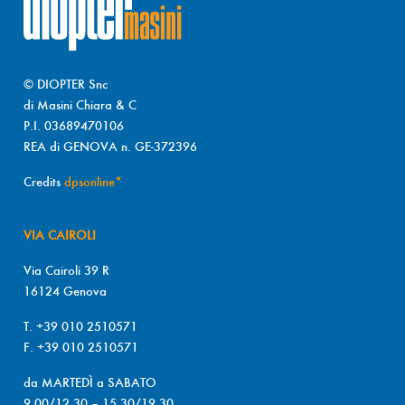
© DIOPTER Snc
di Masini Chiara & C
P.I. 03689470106
REA di GENOVA n. GE-372396
Credits
dpsonline*
VIA CAIROLI
Via Cairoli 39 R
16124 Genova
T. +39 010 2510571
F. +39 010 2510571
da MARTEDÌ a SABATO
9.00/12.30 – 15.30/19.30