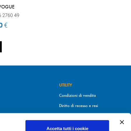
 VOGUE
6 2760 49
00
€
UTILITY
Condizioni di vendita
Diritto di recesso e resi
Metodi di pagamento
Informativa sui cookies
Accetta tutti i cookie