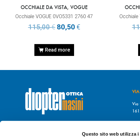
OCCHIALE DA VISTA, VOGUE
OCCHI
Occhiale VOGUE 0VO5331 2760 47
Occhiale
115,00
€
80,50
€
11
Read more
VIA
Via 
161
T. 
© DIOPTER Snc
F. 
di Masini Chiara & C
Questo sito web utilizza i