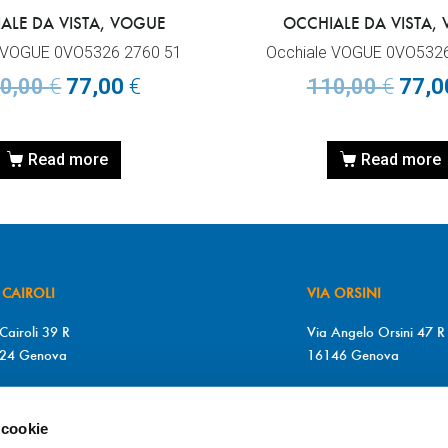
ALE DA VISTA, VOGUE
OCCHIALE DA VISTA,
 VOGUE 0VO5326 2760 51
Occhiale VOGUE 0VO532
0,00
€
77,00
€
110,00
€
77,
Read more
Read more
 CAIROLI
VIA ORSINI
Cairoli 39 R
Via Angelo Orsini 47 R
24 Genova
16146 Genova
+39 010 2510571
T. +39 010 315613
+39 010 2510571
F. +39 010 317009
 cookie