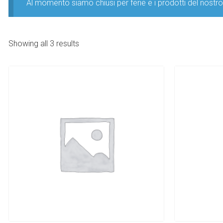
Al momento siamo chiusi per ferie e i prodotti del nost
Showing all 3 results