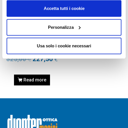
Accetta tutti i cookie
Personalizza
OCCHIALE DA SOLE,
PERSOL
Occhiale PERSOL 0PO3314S
Usa solo i cookie necessari
24/GH 55
325,00
€
227,50
€
Read more