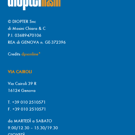
© DIOPTER Snc
di Masini Chiara & C
P.I. 03689470106
REA di GENOVA n. GE-372396
Credits
dpsonline*
VIA CAIROLI
Via Cairoli 39 R
16124 Genova
T. +39 010 2510571
F. +39 010 2510571
da MARTEDÌ a SABATO
9.00/12.30 – 15.30/19.30
GIOVEDÌ