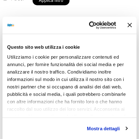
Applica filtro
Al momento siamo chiusi per ferie e i prodotti del
nostro negozio non saranno disponibili per la
Questo sito web utilizza i cookie
spedizione fino al giorno 31 agosto. BUONE FERIE
Utilizziamo i cookie per personalizzare contenuti ed
da OTTICA DIOPTER
annunci, per fornire funzionalità dei social media e per
analizzare il nostro traffico. Condividiamo inoltre
informazioni sul modo in cui utilizza il nostro sito con i
Showing the single result
nostri partner che si occupano di analisi dei dati web,
pubblicità e social media, i quali potrebbero combinarle
con altre informazioni che ha fornito loro o che hanno
raccolto dal suo utilizzo dei loro servizi. Acconsenta ai
nostri cookie se continua ad utilizzare il nostro sito web.
Mostra dettagli