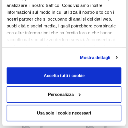
analizzare il nostro traffico. Condividiamo inoltre
informazioni sul modo in cui utilizza il nostro sito con i
nostri partner che si occupano di analisi dei dati web,
pubblicità e social media, i quali potrebbero combinarle
OCCHIALE DA SOLE,
OCCHIALE DA SOLE,
con altre informazioni che ha fornito loro o che hanno
VOGUE
VOGUE
raccolto dal suo utilizzo dei loro servizi. Acconsenta ai
Occhiale VOGUE
Occhiale VOGUE 0VO5623S
nostri cookie se continua ad utilizzare il nostro sito web.
0VO5678SB 2386T5 55
2386T5 55
Mostra dettagli
150,00
€
105,00
€
112,00
€
78,40
€
Accetta tutti i cookie
Read more
Read more
Personalizza
Usa solo i cookie necessari