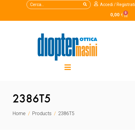
Accedi / Registrati
0
0,00
€
2386T5
Home
Products
2386T5