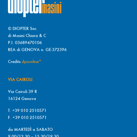
© DIOPTER Snc
di Masini Chiara & C
P.I. 03689470106
REA di GENOVA n. GE-372396
Credits
dpsonline*
VIA CAIROLI
Via Cairoli 39 R
16124 Genova
T. +39 010 2510571
F. +39 010 2510571
da MARTEDÌ a SABATO
9.00/12.30 – 15.30/19.30