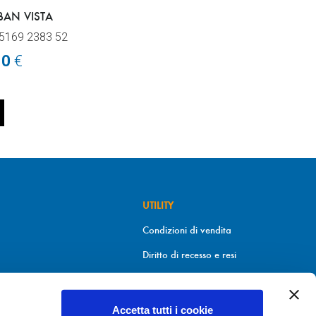
BAN VISTA
5169 2383 52
10
€
UTILITY
Condizioni di vendita
Diritto di recesso e resi
Metodi di pagamento
Informativa sui cookies
Accetta tutti i cookie