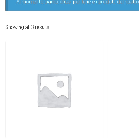
Al momento siamo chiusi per ferie e i prodotti del nost
Showing all 3 results