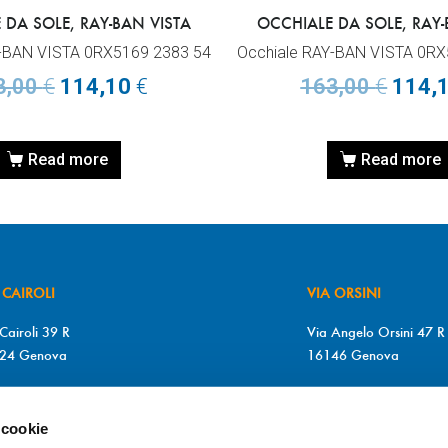
 DA SOLE, RAY-BAN VISTA
OCCHIALE DA SOLE, RAY-
Y-BAN VISTA 0RX5169 2383 54
Occhiale RAY-BAN VISTA 0RX
3,00
€
114,10
€
163,00
€
114,
Read more
Read more
 CAIROLI
VIA ORSINI
Cairoli 39 R
Via Angelo Orsini 47 R
24 Genova
16146 Genova
+39 010 2510571
T. +39 010 315613
+39 010 2510571
F. +39 010 317009
 cookie