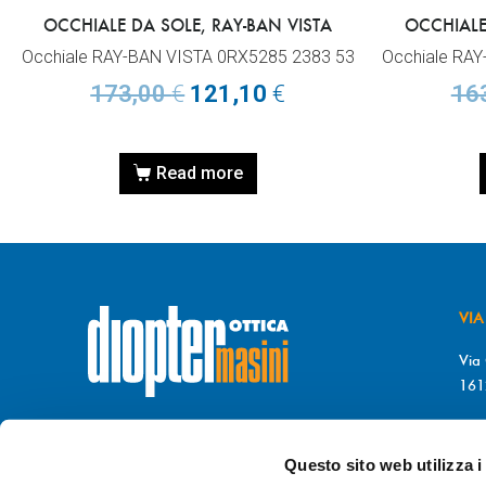
OCCHIALE DA SOLE, RAY-BAN VISTA
OCCHIALE
Occhiale RAY-BAN VISTA 0RX5285 2383 53
Occhiale RA
173,00
€
121,10
€
16
Read more
VIA
Via 
161
T. 
© DIOPTER Snc
F. 
di Masini Chiara & C
Questo sito web utilizza i