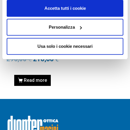
Accetta tutti i cookie
Personalizza
OCCHIALI DA SOLE
OCCHIALE DA SOLE TOM
FORD FT0144 58 18V –
Usa solo i cookie necessari
rodio lucido / blu
295,00
€
210,00
€
Read more