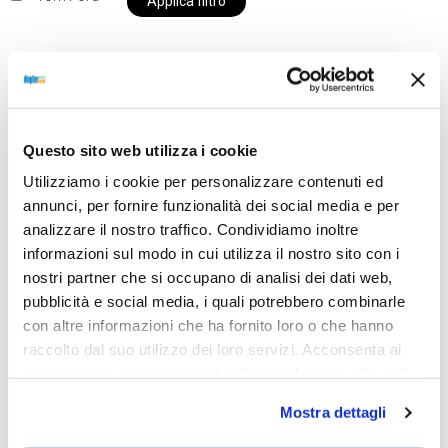
Applica filtro
Al momento siamo chiusi per ferie e i prodotti del
nostro negozio non saranno disponibili per la
Questo sito web utilizza i cookie
spedizione fino al giorno 31 agosto. BUONE FERIE
Utilizziamo i cookie per personalizzare contenuti ed
da OTTICA DIOPTER
annunci, per fornire funzionalità dei social media e per
analizzare il nostro traffico. Condividiamo inoltre
informazioni sul modo in cui utilizza il nostro sito con i
Showing the single result
nostri partner che si occupano di analisi dei dati web,
pubblicità e social media, i quali potrebbero combinarle
con altre informazioni che ha fornito loro o che hanno
raccolto dal suo utilizzo dei loro servizi. Acconsenta ai
Sold out
nostri cookie se continua ad utilizzare il nostro sito web.
Mostra dettagli