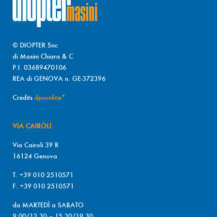
© DIOPTER Snc
di Masini Chiara & C
P.I. 03689470106
REA di GENOVA n. GE-372396
Credits
dpsonline*
VIA CAIROLI
Via Cairoli 39 R
16124 Genova
T. +39 010 2510571
F. +39 010 2510571
da MARTEDÌ a SABATO
9.00/12.30 – 15.30/19.30