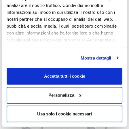
analizzare il nostro traffico. Condividiamo inoltre
informazioni sul modo in cui utilizza il nostro sito con i
nostri partner che si occupano di analisi dei dati web,
pubblicità e social media, i quali potrebbero combinarle
OCCHIALE DA SOLE, RAY-
OCCHIALE DA SOLE, RAY-
con altre informazioni che ha fornito loro o che hanno
BAN JUNIOR
BAN JUNIOR
raccolto dal suo utilizzo dei loro servizi. Acconsenta ai
Occhiale RAY-BAN JUNIOR
Occhiale RAY-BAN JUNIOR
nostri cookie se continua ad utilizzare il nostro sito web.
0RJ9132S 152/73 49
0RJ9131S 152/73 50
Mostra dettagli
75,00
€
52,50
€
75,00
€
52,50
€
Accetta tutti i cookie
Read more
Read more
Personalizza
Usa solo i cookie necessari