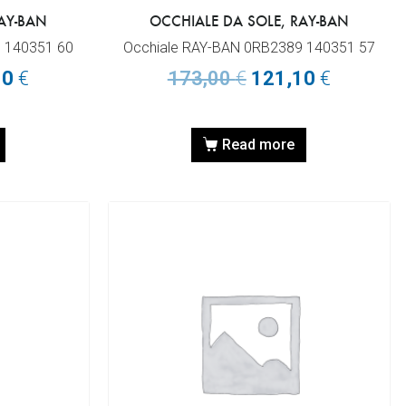
AY-BAN
OCCHIALE DA SOLE, RAY-BAN
 140351 60
Occhiale RAY-BAN 0RB2389 140351 57
10
€
173,00
€
121,10
€
Read more