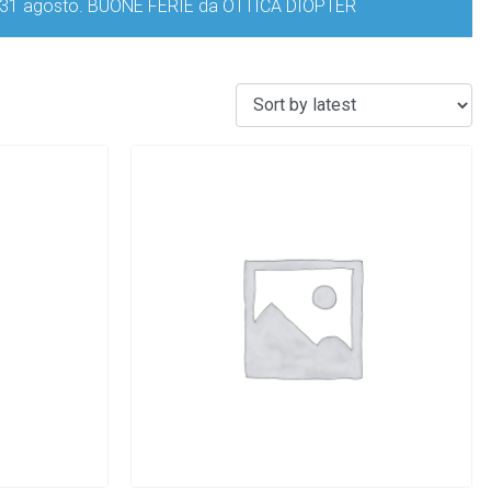
iorno 31 agosto. BUONE FERIE da OTTICA DIOPTER