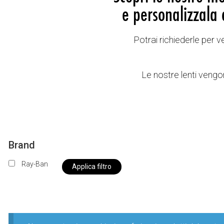
e personalizzala 
Potrai richiederle per 
Le nostre lenti vengon
Brand
Ray-Ban
Applica filtro