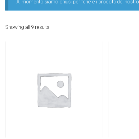
Al momento siamo chiusi per ferie e i prodotti del nost
Showing all 9 results