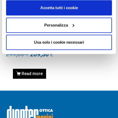
Accetta tutti i cookie
Personalizza
OCCHIALE DA SOLE, RAY-
BAN
Occhiale RAY-BAN
Usa solo i cookie necessari
0RB7683S 140285 55
299,00
€
209,30
€
Read more