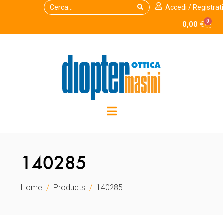
Accedi / Registrati
0
0,00
€
140285
Home
Products
140285