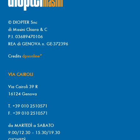
© DIOPTER Snc
di Masini Chiara & C
P.I. 03689470106
REA di GENOVA n. GE-372396
Credits
dpsonline*
VIA CAIROLI
Via Cairoli 39 R
16124 Genova
T. +39 010 2510571
F. +39 010 2510571
da MARTEDÌ a SABATO
9.00/12.30 – 15.30/19.30
GIOVEDÌ