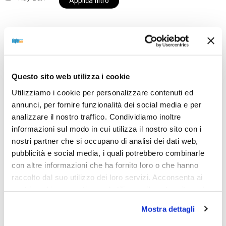
Applica filtro
Al momento siamo chiusi per ferie e i prodotti del
nostro negozio non saranno disponibili per la
Questo sito web utilizza i cookie
spedizione fino al giorno 31 agosto. BUONE FERIE
Utilizziamo i cookie per personalizzare contenuti ed
da OTTICA DIOPTER
annunci, per fornire funzionalità dei social media e per
analizzare il nostro traffico. Condividiamo inoltre
informazioni sul modo in cui utilizza il nostro sito con i
Showing the single result
nostri partner che si occupano di analisi dei dati web,
pubblicità e social media, i quali potrebbero combinarle
con altre informazioni che ha fornito loro o che hanno
raccolto dal suo utilizzo dei loro servizi. Acconsenta ai
nostri cookie se continua ad utilizzare il nostro sito web.
Mostra dettagli