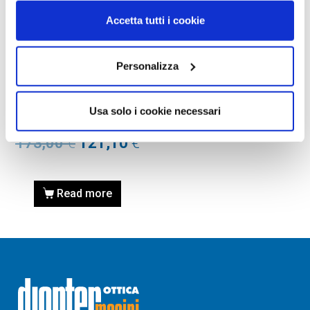
Accetta tutti i cookie
Personalizza
OCCHIALE DA SOLE, RAY-
BAN
Occhiale RAY-BAN 0RB2193
Usa solo i cookie necessari
138171 53
173,00
€
121,10
€
Read more