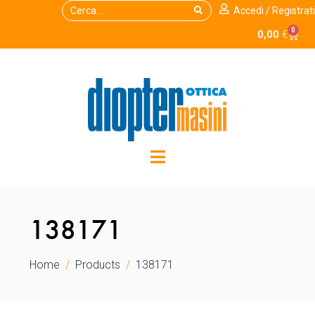
Accedi / Registrati
0
0,00
€
138171
Home
Products
138171