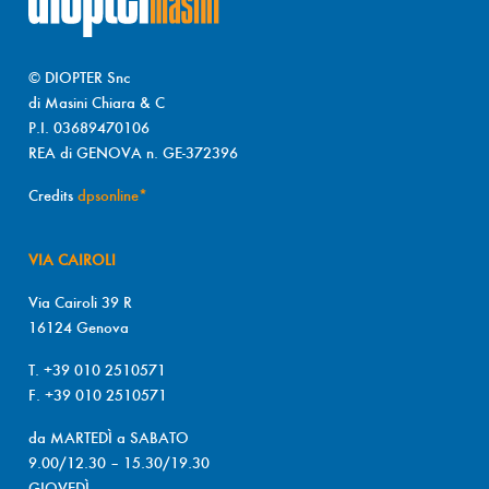
© DIOPTER Snc
di Masini Chiara & C
P.I. 03689470106
REA di GENOVA n. GE-372396
Credits
dpsonline*
VIA CAIROLI
Via Cairoli 39 R
16124 Genova
T. +39 010 2510571
F. +39 010 2510571
da MARTEDÌ a SABATO
9.00/12.30 – 15.30/19.30
GIOVEDÌ