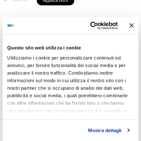
Applica filtro
Al momento siamo chiusi per ferie e i prodotti del
nostro negozio non saranno disponibili per la
Questo sito web utilizza i cookie
spedizione fino al giorno 31 agosto. BUONE FERIE
Utilizziamo i cookie per personalizzare contenuti ed
da OTTICA DIOPTER
annunci, per fornire funzionalità dei social media e per
analizzare il nostro traffico. Condividiamo inoltre
informazioni sul modo in cui utilizza il nostro sito con i
Showing the single result
nostri partner che si occupano di analisi dei dati web,
pubblicità e social media, i quali potrebbero combinarle
con altre informazioni che ha fornito loro o che hanno
raccolto dal suo utilizzo dei loro servizi. Acconsenta ai
nostri cookie se continua ad utilizzare il nostro sito web.
Mostra dettagli